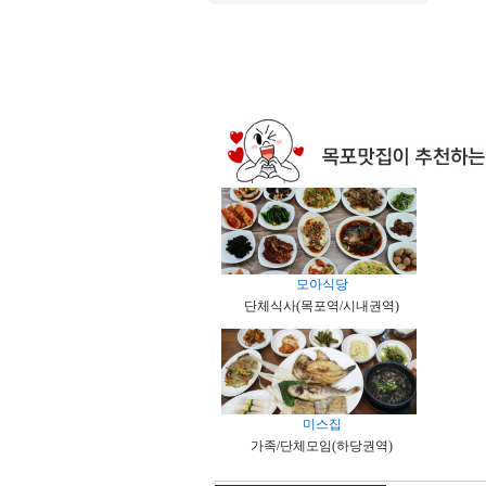
모아식당
단체식사(목포역/시내권역)
미스집
가족/단체모임(하당권역)