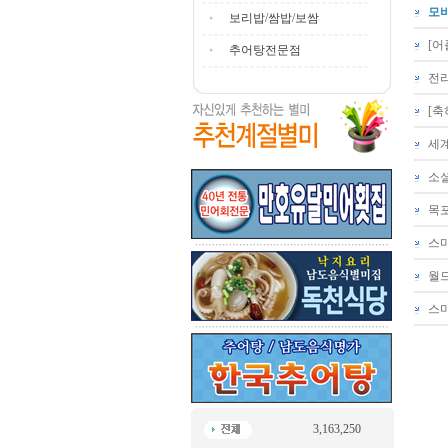
모
보리밥/쌈밥/보쌈
[
추어탕전문점
전
[
세
소
목
스
월드
스
3,163,250