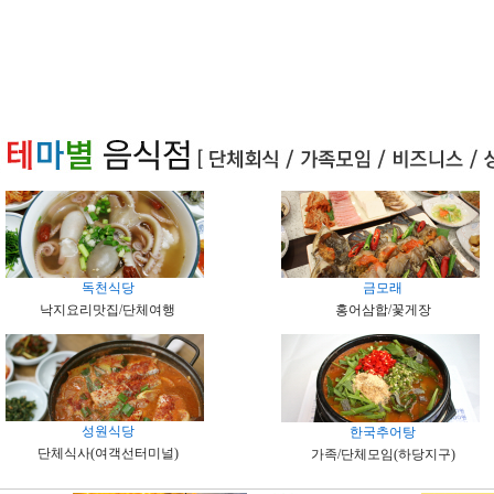
독천식당
금모래
낙지요리맛집/단체여행
홍어삼합/꽃게장
성원식당
한국추어탕
단체식사(여객선터미널)
가족/단체모임(하당지구)