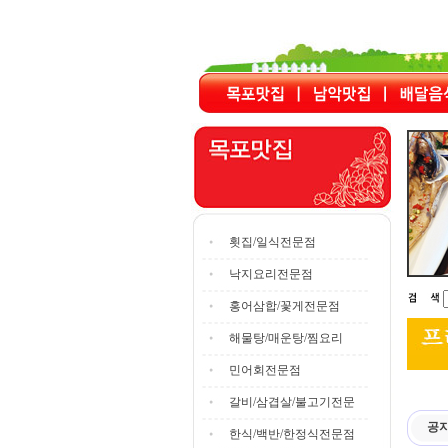
횟집/일식전문점
낙지요리전문점
홍어삼합/꽃게전문점
해물탕/매운탕/찜요리
민어회전문점
갈비/삼겹살/불고기전문
공
한식/백반/한정식전문점