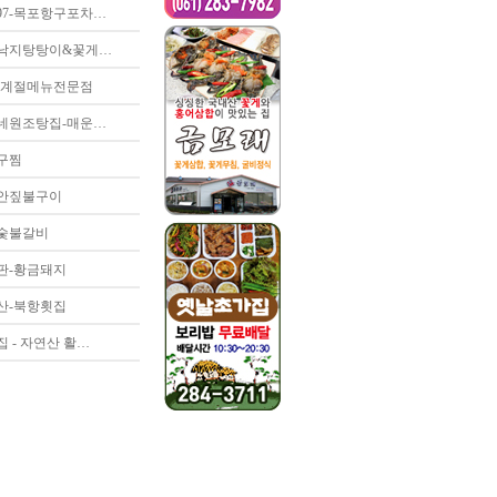
97-목포항구포차…
낙지탕탕이&꽃게…
-계절메뉴전문점
네원조탕집-매운…
구찜
안짚불구이
숯불갈비
판-황금돼지
산-북항횟집
 - 자연산 활…