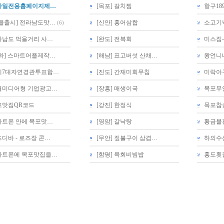
바일전용홈페이지제…
[목포] 갈치찜
항구18
어플출시] 전라남도맛…
[신안] 홍어삼합
소고기
(6)
라남도 먹을거리 사…
[완도] 전복회
미스집
축하] 스마트어플제작…
[해남] 표고버섯 산채…
왕언니
계7대자연경관투표합…
[진도] 간재미회무침
미락아
셜미디어형 기업광고…
[장흥] 매생이국
목포무
포맛집QR코드
[강진] 한정식
목포참
마트폰 안에 목포맛…
[영암] 갈낙탕
황금불
디바 - 로즈장 콘…
[무안] 짚불구이 삼겹…
하의수
마트폰에 목포맛집을…
[함평] 육회비빔밥
홍도횟집