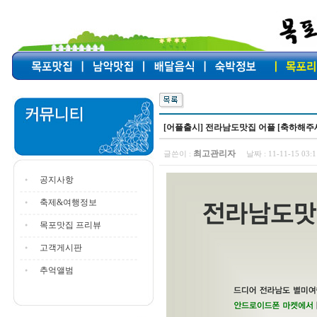
[어플출시] 전라남도맛집 어플 [축하해주
최고관리자
글쓴이 :
날짜 :
11-11-15 03
공지사항
축제&여행정보
목포맛집 프리뷰
고객게시판
추억앨범