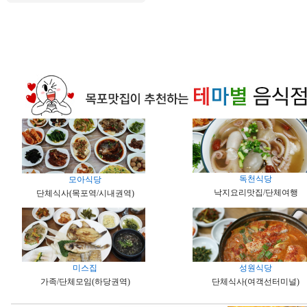
독천식당
모아식당
낙지요리맛집/단체여행
단체식사(목포역/시내권역)
미스집
성원식당
가족/단체모임(하당권역)
단체식사(여객선터미널)