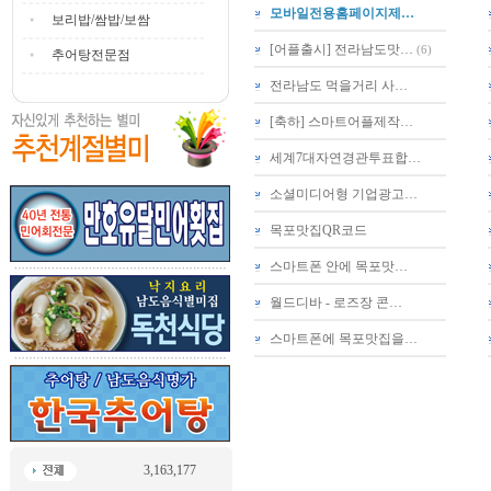
모바일전용홈페이지제…
보리밥/쌈밥/보쌈
[어플출시] 전라남도맛…
(6)
추어탕전문점
전라남도 먹을거리 사…
[축하] 스마트어플제작…
세계7대자연경관투표합…
소셜미디어형 기업광고…
목포맛집QR코드
스마트폰 안에 목포맛…
월드디바 - 로즈장 콘…
스마트폰에 목포맛집을…
3,163,177