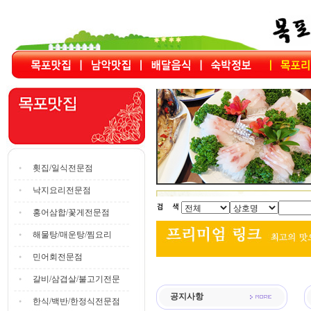
횟집/일식전문점
낙지요리전문점
홍어삼합/꽃게전문점
해물탕/매운탕/찜요리
민어회전문점
갈비/삼겹살/불고기전문
공지사항
한식/백반/한정식전문점