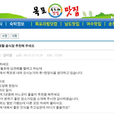
례할 음식점 추천해 주세요
강미영
 :
날짜 :
08-11-21 11:28
조회 :
13538
하세요
12월초에 상견례를 할려고 하는데
에서 목포로 내려 오시는거라 회+한정식을 생각하고 있습니다.
한미르
인도양회 한정식
고하도 일식
게 3곳중에 어느곳이 좋을지 추천좀 해주세요
 더 분위기 좋은 장소가있음 소개해 주시면 감사하겠습니다.
르는 몇번 가봤는데 다른 곳은 자세히 몰라서요.
에 대해서 좋은 인식을 주고싶은데 어디가 좋을까요?