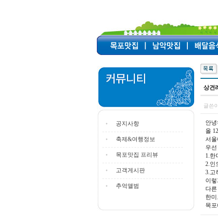
상견
글쓴이
안녕
공지사항
올 
축제&여행정보
서울
우선
목포맛집 프리뷰
1.
2.
고객게시판
3.
이렇
추억앨범
다른
한미
목포