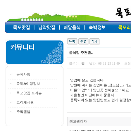
음식점 추천좀..
필
글쓴이 :
날짜 :
08-11-25 11:49
조회 
공지사항
영암에 살고 있습니다.
축제&여행정보
남원에 계시는 장인어른 ,장모님 ,그리
어른의 압박에 맛난곳 정해놓으라네요 
목포맛집 프리뷰
가을철엔 어떤메뉴가 좋을지..
등록되어 있는 맛집만보고 쉽게 결정할수가
고객게시판
추억앨범
최고관리자