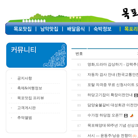
번호
영화,드라마 감상하기 - 강력추
93
자동차 검사 안내 (한국교통안
92
공지사항
포탈 자격증 무료 신청사이트 오픈
91
축제&여행정보
하당고기잡이 확장이전안내
90
목포맛집 프리뷰
담양숯불갈비 대성회관 이전안
89
고객게시판
수가정 하당점 오픈!!!
88
추억앨범
목포해양대 60주년 기념 선상
87
서시 --- 윤동주/낭송 전향미
86
(1)