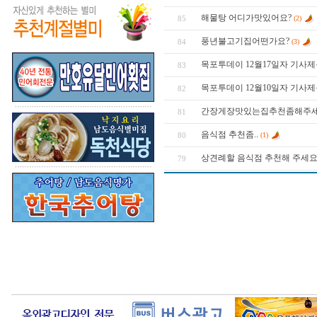
해물탕 어디가맛있어요?
85
(2)
풍년불고기집어떤가요?
84
(3)
목포투데이 12월17일자 기사
83
목포투데이 12월10일자 기사
82
간장게장맛있는집추천좀해주
81
음식점 추천좀..
80
(1)
상견례할 음식점 추천해 주세
79