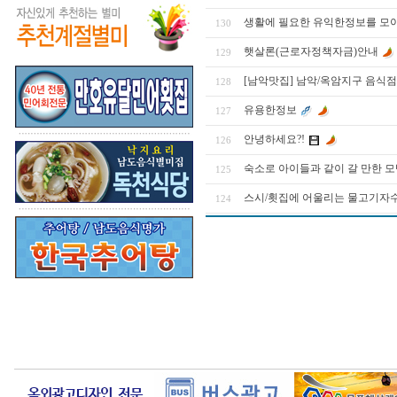
생활에 필요한 유익한정보를 모
130
햇살론(근로자정책자금)안내
129
[남악맛집] 남악/옥암지구 음식점
128
유용한정보
127
안녕하세요?!
126
숙소로 아이들과 같이 갈 만한 
125
스시/횟집에 어울리는 물고기자수
124