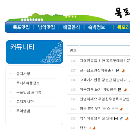
번호
지역민들을 위한 목포투데이신문 제
138
전라남도맛집어플출시
137
공지사항
고객게시판을 당분간 닫습니다.
136
축제&여행정보
아구찜 만들기-비법전수
135
목포맛집 프리뷰
안녕하세요 우일한우정육식당입니
134
고객게시판
명동 표정웃긴 곰 쇼 ㅋㅋ
133
추억앨범
락식해물탕 이전 안내
132
팬션
131
(1)