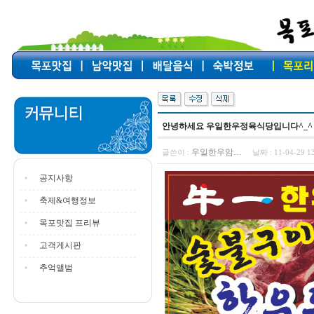
안녕하세요 우일한우정육식당입니다^_^
우일한우암…
글쓴이 :
날짜 :
11-04-29 
공지사항
축제&여행정보
목포맛집 프리뷰
고객게시판
추억앨범