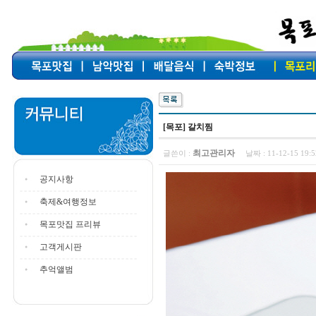
[목포] 갈치찜
최고관리자
글쓴이 :
날짜 :
11-12-15 19
공지사항
축제&여행정보
목포맛집 프리뷰
고객게시판
추억앨범