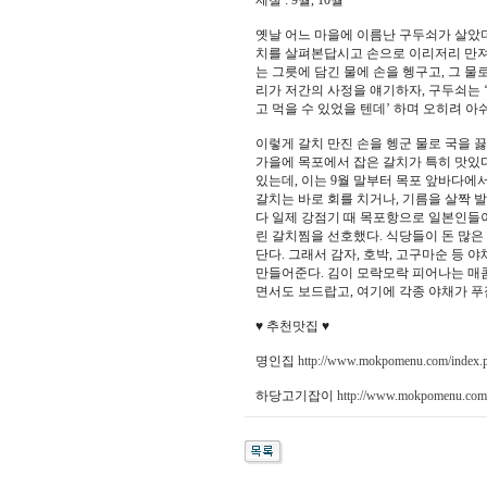
제철 : 9월, 10월
옛날 어느 마을에 이름난 구두쇠가 살았더
치를 살펴본답시고 손으로 이리저리 만져
는 그릇에 담긴 물에 손을 헹구고, 그 물
리가 저간의 사정을 얘기하자, 구두쇠는 
고 먹을 수 있었을 텐데’ 하며 오히려 아
이렇게 갈치 만진 손을 헹군 물로 국을 
가을에 목포에서 잡은 갈치가 특히 맛있다.
있는데, 이는 9월 말부터 목포 앞바다에
갈치는 바로 회를 치거나, 기름을 살짝 
다 일제 강점기 때 목포항으로 일본인들이
린 갈치찜을 선호했다. 식당들이 돈 많은
단다. 그래서 감자, 호박, 고구마순 등
만들어준다. 김이 모락모락 피어나는 매콤
면서도 보드랍고, 여기에 각종 야채가 푸
♥ 추천맛집 ♥
명인집
http://www.mokpomenu.com/index.
하당고기잡이
http://www.mokpomenu.com