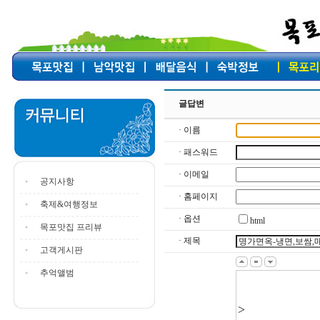
글답변
· 이름
· 패스워드
· 이메일
공지사항
· 홈페이지
축제&여행정보
· 옵션
html
목포맛집 프리뷰
· 제목
고객게시판
추억앨범