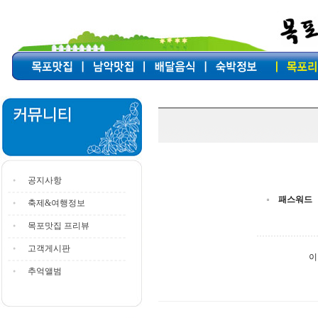
공지사항
패스워드
축제&여행정보
목포맛집 프리뷰
고객게시판
이
추억앨범