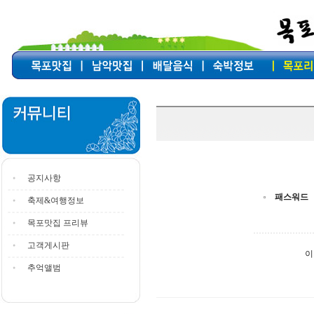
공지사항
패스워드
축제&여행정보
목포맛집 프리뷰
고객게시판
이
추억앨범