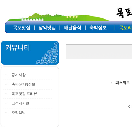
공지사항
패스워드
축제&여행정보
목포맛집 프리뷰
고객게시판
이
추억앨범