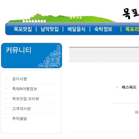
공지사항
패스워드
축제&여행정보
목포맛집 프리뷰
고객게시판
이
추억앨범