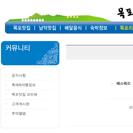
공지사항
패스워드
축제&여행정보
목포맛집 프리뷰
고객게시판
이
추억앨범