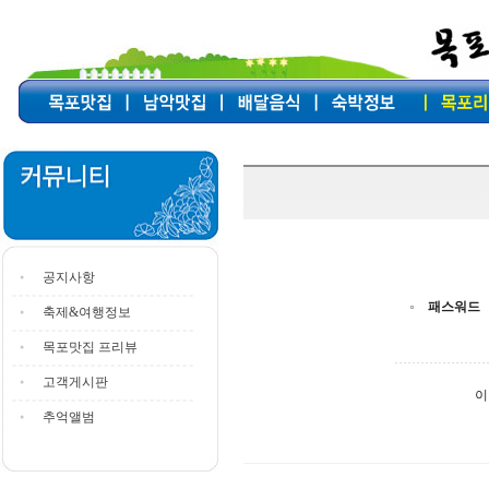
공지사항
패스워드
축제&여행정보
목포맛집 프리뷰
고객게시판
이
추억앨범