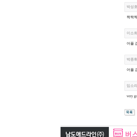
박성
짝짝짝
이소
어플 
박종
어플 
임소
very