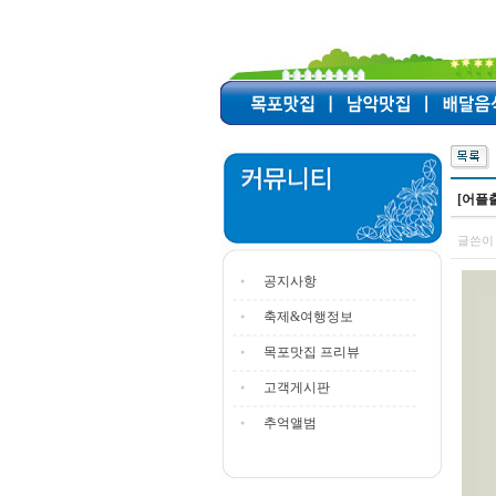
[어플
글쓴이 
공지사항
축제&여행정보
목포맛집 프리뷰
고객게시판
추억앨범