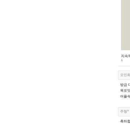
지속적
^
오민
방금 
목포맛
어플속
주형*
축하합