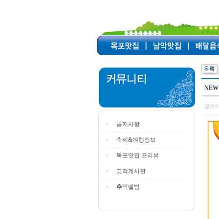
NEW
글쓴이
공지사항
축제&여행정보
목포맛집 프리뷰
고객게시판
추억앨범