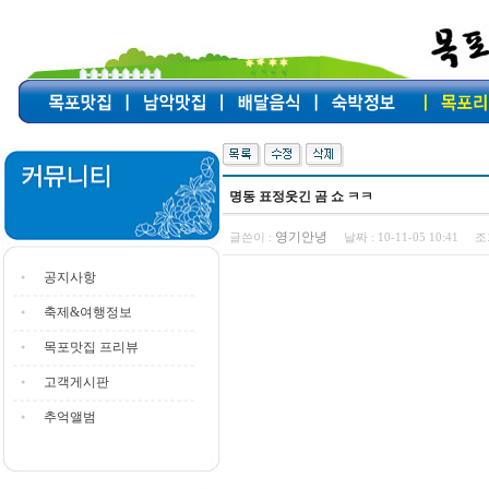
명동 표정웃긴 곰 쇼 ㅋㅋ
영기안녕
글쓴이 :
날짜 :
10-11-05 10:41
조
공지사항
축제&여행정보
목포맛집 프리뷰
고객게시판
추억앨범