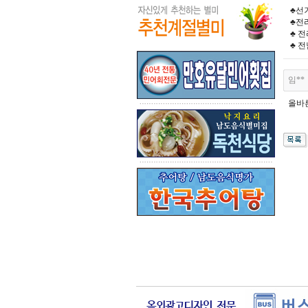
♣선거
♣전
♣ 
♣ 
임**
올바른