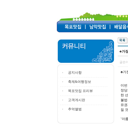
♣가장
글쓴이
♣가
공지사항
축제&여행정보
이번
정당
목포맛집 프리뷰
한 
고객게시판
불법
유권
추억앨범
질 
‘아