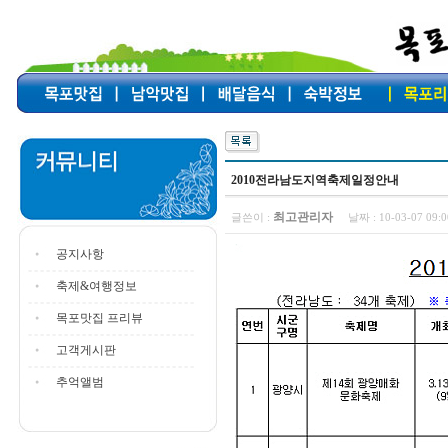
2010전라남도지역축제일정안내
최고관리자
글쓴이 :
날짜 :
10-03-07 09
공지사항
축제&여행정보
목포맛집 프리뷰
고객게시판
추억앨범