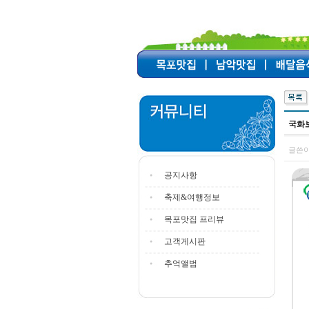
국화보
글쓴이
공지사항
축제&여행정보
목포맛집 프리뷰
고객게시판
추억앨범