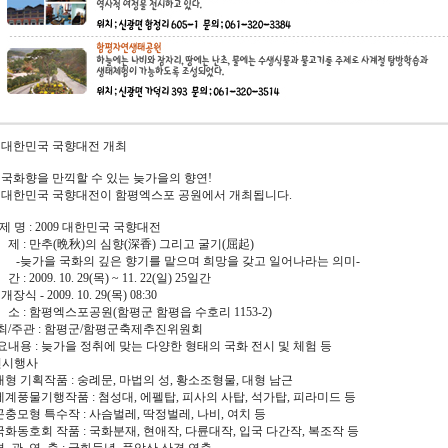
09 대한민국 국향대전 개최
 국화향을 만끽할 수 있는 늦가을의 향연!
09 대한민국 국향대전이 함평엑스포 공원에서 개최됩니다.
 제 명 : 2009 대한민국 국향대전
 제 : 만추(晩秋)의 심향(深香) 그리고 굴기(屈起)
가을 국화의 깊은 향기를 맡으며 희망을 갖고 일어나라는 의미-
간 : 2009. 10. 29(목) ~ 11. 22(일) 25일간
식 - 2009. 10. 29(목) 08:30
 소 : 함평엑스포공원(함평군 함평읍 수호리 1153-2)
주최/주관 : 함평군/함평군축제추진위원회
주요내용 : 늦가을 정취에 맞는 다양한 형태의 국화 전시 및 체험 등
전시행사
대형 기획작품 : 숭례문, 마법의 성, 황소조형물, 대형 남근
세계풍물기행작품 : 첨성대, 에펠탑, 피사의 사탑, 석가탑, 피라미드 등
곤충모형 특수작 : 사슴벌레, 딱정벌레, 나비, 여치 등
국화동호회 작품 : 국화분재, 현애작, 다륜대작, 입국 다간작, 복조작 등