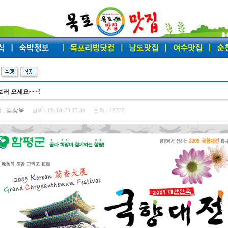
러 오세요~~~!
김상욱
 :
날짜 :
09-10-23 17:34
조회 :
12227