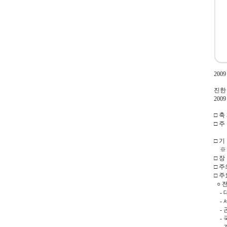
20
진한
20
□ 축
□ 주
-늦
□ 기 
※ 개장
□ 장
□ 
□ 
○ 
- 
- 
- 
- 