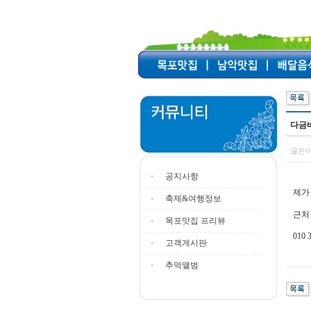
다금
글쓴이
공지사항
제가
축제&여행정보
근처
목포맛집 프리뷰
010 
고객게시판
추억앨범