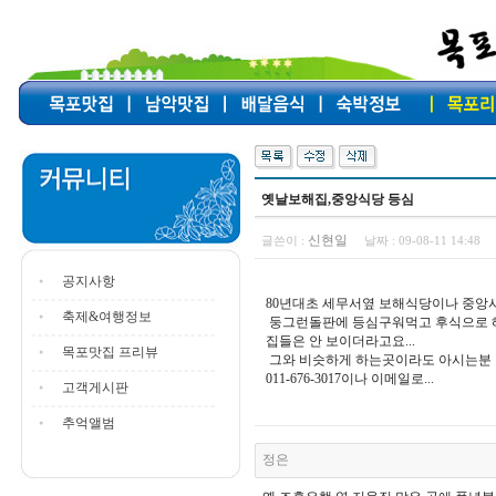
옛날보해집,중앙식당 등심
신현일
글쓴이 :
날짜 :
09-08-11 14:48
공지사항
80년대초 세무서옆 보해식당이나 중앙
축제&여행정보
둥그런돌판에 등심구워먹고 후식으로 해
집들은 안 보이더라고요...
목포맛집 프리뷰
그와 비슷하게 하는곳이라도 아시는분 연
011-676-3017이나 이메일로...
고객게시판
추억앨범
정은