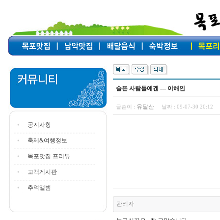
슬픈 사람들에겐 --- 이해인
유달산
글쓴이 :
날짜 :
09-07-30 20:12
공지사항
축제&여행정보
목포맛집 프리뷰
고객게시판
추억앨범
관리자