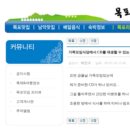
가족모임식당에서 CD를 재생할 수 있는
박진수
글쓴이 :
날짜 :
09-07-26 15:40
공지사항
요번 금욜날 가족모임있는데
축제&여행정보
제가 준비한 CD가 하나 있어요...
목포맛집 프리뷰
그걸 틀어주면서 간단한 이벤트를 하나
고객게시판
조용한 방에서 식사를 하며 티비나 빔프
추억앨범