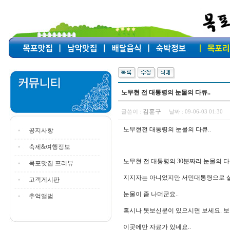
노무현 전 대통령의 눈물의 다큐..
김훈구
글쓴이 :
날짜 :
09-06-03 01:30
노무현전 대통령의 눈물의 다큐..
공지사항
축제&여행정보
노무현 전 대통령의 30분짜리 눈물의 
목포맛집 프리뷰
지지자는 아니었지만 서민대통령으로 살
고객게시판
눈물이 좀 나더군요..
추억앨범
혹시나 못보신분이 있으시면 보세요. 보
이곳에만 자료가 있네요..