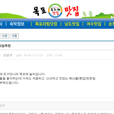
맛집추천
관광객
 :
날짜 :
09-04-22 15:28
조회 :
15146
에 친구만나러 목포에 놀러갑니다..
물을 좋아하는데 가격도 저렴하고 신선하고 맛있는 해산물(횟집)전문점
부탁드립니다..
지기