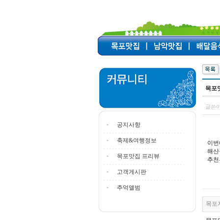
목포
글쓴이
공지사항
축제&여행정보
이번
해산
목포맛집 프리뷰
추천
고객게시판
추억앨범
목포