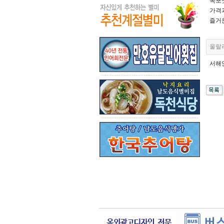
목포맛
가격과
즐거
울랄
서해