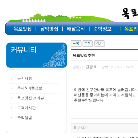
목포맛집추천
관광객
글쓴이 :
날짜 :
09-04-22 15:28
공지사항
축제&여행정보
이번에 친구만나러 목포에 놀러갑니다..
해산물을 좋아하는데 가격도 저렴하고 
목포맛집 프리뷰
추천부탁드립니다..
고객게시판
추억앨범
목포지기