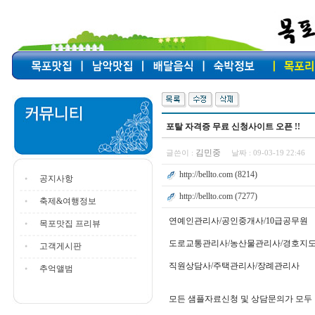
포탈 자격증 무료 신청사이트 오픈 !!
김민중
글쓴이 :
날짜 :
09-03-19 22:46
http://bellto.com (8214)
공지사항
http://bellto.com (7277)
축제&여행정보
연예인관리사/공인중개사/10급공무원
목포맛집 프리뷰
도로교통관리사/농산물관리사/경호지
고객게시판
직원상담사/주택관리사/장례관리사
추억앨범
모든 샘플자료신청 및 상담문의가 모두 1