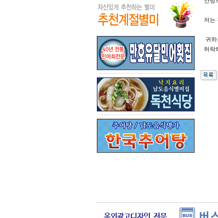
안녕
저는
귀하
허락