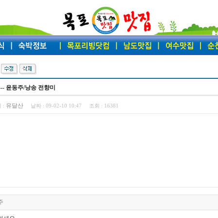
--- 윤동주/낭송 전향미
유달산
 :
날짜 :
09-02-10 10:47
조회 :
16381
주