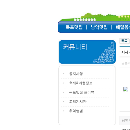
서시 
글쓴이
공지사항
축제&여행정보
목포맛집 프리뷰
고객게시판
추억앨범
남영