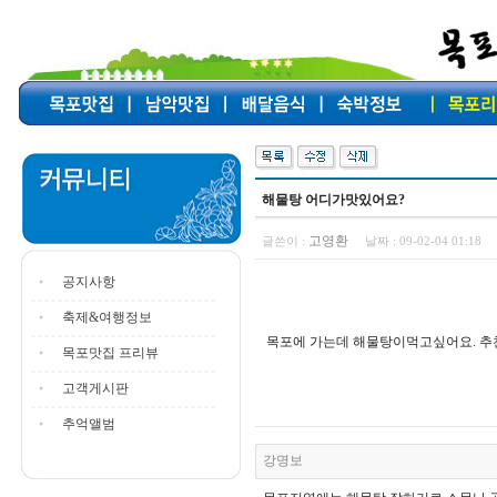
해물탕 어디가맛있어요?
고영환
글쓴이 :
날짜 :
09-02-04 01:18
공지사항
축제&여행정보
목포에 가는데 해물탕이먹고싶어요. 추
목포맛집 프리뷰
고객게시판
추억앨범
강명보