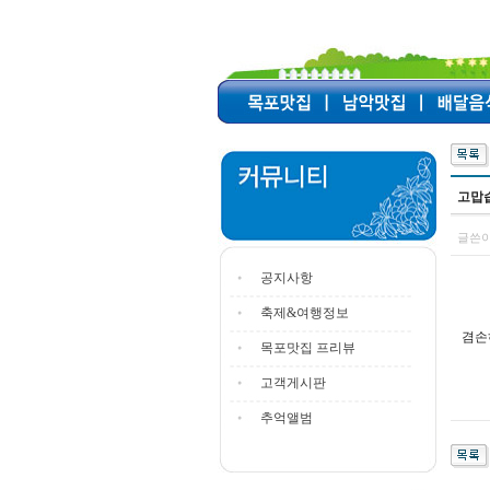
고맙
글쓴이
공지사항
축제&여행정보
겸손
목포맛집 프리뷰
고객게시판
추억앨범