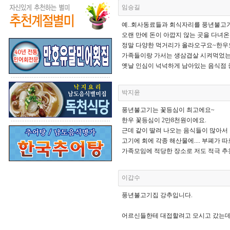
임승길
예..회사동료들과 회식자리를 풍년불고기
오랜 만에 돈이 아깝지 않는 곳을 다녀
정말 다양한 먹거리가 올라오구요~한우
가족들이랑 가서는 생삼겹살 시켜먹었는
옛날 인심이 넉넉하게 남아있는 음식점 
박지윤
풍년불고기는 꽃등심이 최고에요~
한우 꽃등심이 2만8천원이에요.
근데 같이 딸려 나오는 음식들이 많아서 
고기에 회에 각종 해산물에.... 부폐가 따
가족모임에 적당한 장소로 저도 적극 추천
이갑수
풍년불고기집 강추입니다.
어르신들한테 대접할려고 모시고 갔는데