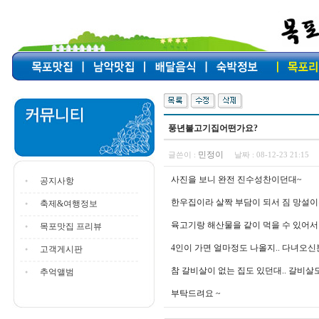
풍년불고기집어떤가요?
민정이
글쓴이 :
날짜 :
08-12-23 21:15
사진을 보니 완전 진수성찬이던대~
공지사항
한우집이라 살짝 부담이 되서 짐 망설
축제&여행정보
육고기랑 해산물을 같이 먹을 수 있어서
목포맛집 프리뷰
4인이 가면 얼마정도 나올지.. 다녀오신
고객게시판
참 갈비살이 없는 집도 있던대.. 갈비살
추억앨범
부탁드려요 ~