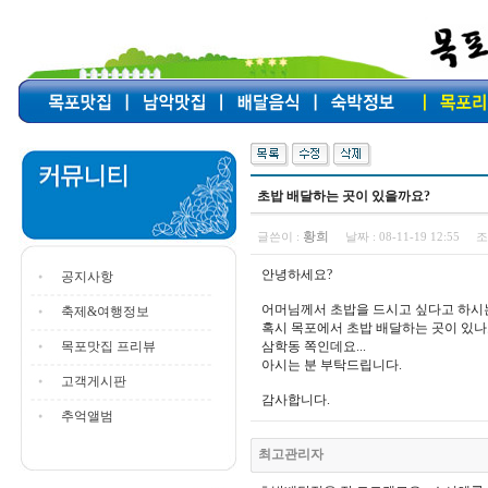
초밥 배달하는 곳이 있을까요?
황희
글쓴이 :
날짜 :
08-11-19 12:55
조
안녕하세요?
공지사항
어머님께서 초밥을 드시고 싶다고 하시는
축제&여행정보
혹시 목포에서 초밥 배달하는 곳이 있나
목포맛집 프리뷰
삼학동 쪽인데요...
아시는 분 부탁드립니다.
고객게시판
감사합니다.
추억앨범
최고관리자