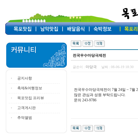
전국우수마당극제전
마당극
글쓴이 :
날짜 :
08-06-19 18:30
공지사항
축제&여행정보
전국우수마당극제전이 7월 24일 ~ 7월 
많은 관심과 성원 부탁드립니다.
목포맛집 프리뷰
문의 243-9786
고객게시판
추억앨범