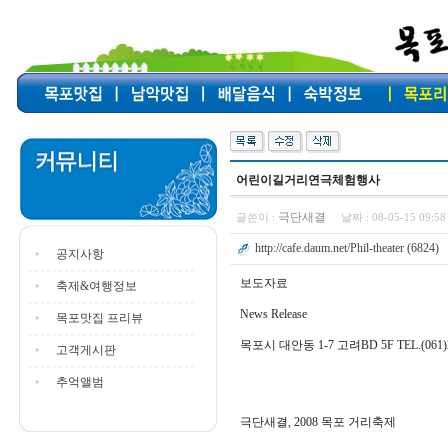
어린이길거리연극체험행사
극단새결
글쓴이 :
날짜 :
08-05-15 09:
http://cafe.daum.net/Phil-theater (6824)
공지사항
보도자료
축제&여행정보
News Release
목포맛집 프리뷰
목포시 대안동 1-7 고려BD 5F TEL.(061)247
고객게시판
추억앨범
극단새결, 2008 목포 거리축제