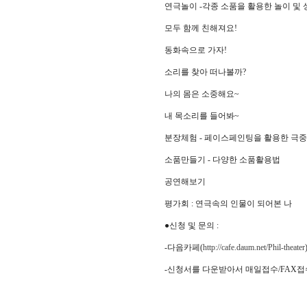
연극놀이 -각종 소품을 활용한 놀이 및
모두 함께 친해져요!
동화속으로 가자!
소리를 찾아 떠나볼까?
나의 몸은 소중해요~
내 목소리를 들어봐~
분장체험 - 페이스페인팅을 활용한 극
소품만들기 - 다양한 소품활용법
공연해보기
평가회 : 연극속의 인물이 되어본 나
●신청 및 문의 :
-다음카페(
http://cafe.daum.net/Phil-theater
-신청서를 다운받아서 매일접수/FAX접