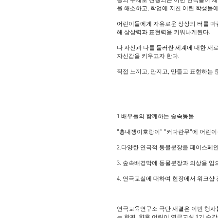
등의 주제로 진행되는 이번 연극놀이 
을 해소하고, 학업에 지친 어린 학생들
어린이들에게 자유로운 상상의 터를 마
해 상상력과 표현력을 키워나게된다.
나 자신과 나를 둘러싼 세계에 대한 새
자신감을 키우고자 한다.
직접 느끼고, 만지고, 만들고 표현하는
1.배우들의 함께하는 숲속동물
"흉내쟁이호랑이" "커다란무"에 어린이
2.다양한 연극적 동물분장을 페이스페인
3. 숲속배경막에 동물분장과 의상을 
4. 연극교실에 대하여 현장에서 워크샵
연극교육연구소 극단 새결은 이번 행사
는 한편, 향후 어린이 연극교실 1기 수