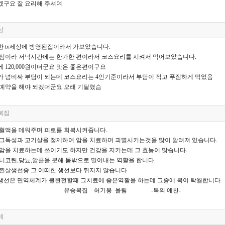
겠구요 잘 요리해 주셔여
삼
한 tv세상에 방영된집이라서 가보았습니다.
도심이라 저녁시간에는 한가한 편이라서 코스요리를 시켜서 먹어보았습니다.
 120,000원이더군요 맛은 좋은편이구요
가 넘비싸 부담이 되는데 코스요리는 4인기준이라서 부담이 적고 푸짐하게 먹었음
 예약을 해야 되겠더군요 오래 기달렸슴
복집
 혈액을 데워주며 피로를 회복시켜줍니다.
 그독성과 고기살을 정제하여 암을 치료하며 괴멸시키는것을 많이 알려져 있습니다.
암을 치료하는데 쓰이기도 하지만 건강을 지키는데 그 효능이 많습니다.
니코틴,당뇨,알콜을 분해 몸밖으로 밀어내는 역활을 합니다.
흰살생선중 그 어떠한 생선보다 뒤지지 않습니다.
생선은 면역체계가 불완전할때 그치료에 좋은역활을 하는데 그중에 복이 탁월합니다.
승복집 허기봉 올림 -복의 예찬-
네