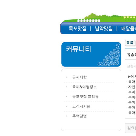
유승
글쓴이
tv
공지사항
복어
축제&여행정보
자연
복어
목포맛집 프리뷰
복어
복어
고객게시판
복어
복어
추억앨범
김요