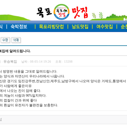
복집에 알려드립니다.
유승복집
 :
날짜 :
08-05-14 19:26
조회 :
13208
에서 방영된 내용을 그대로 알려드립니다.
는 양식과 자연산이 우리나라에서 나옵니다.
산은 경기도 임진강주변,전남신안,제주도,남방구에서 나오며 양식은 거제도,통영에서
가 사람에게 좋은이유
에서 나오는 진이 암에 좋다.
의 게뇸이 사람과 90%일치하다.
의 껍질이 간과 위에 좋다
의 흰살이 유전자가 불완전을 보충한다.
섭