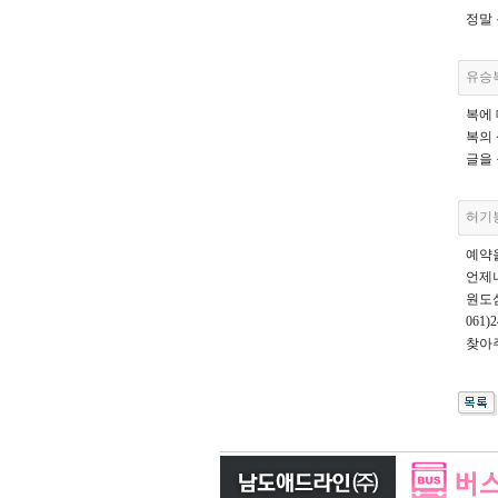
정말
유승
복에
복의
글을
허기
예약
언제
원도심
061
찾아