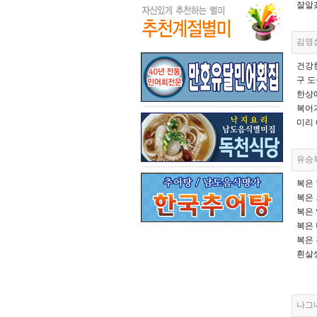
잘알
김영
건강
구 
한상에
복어
미리
유승
복은
복은
복은 
복은 
복은 
흰살
유
나그