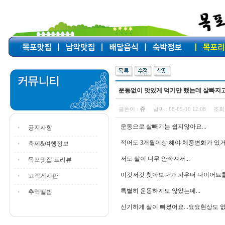
운동없이 맛있게 먹기만 했는데 살빠지
쥬
글쓴이 :
날짜 :
08-05-10 12:08
조회 
운동으로 살빼기는 쉽지않아요...
공지사항
적어도 3개월이상 해야 체중변화가 있거든
축제&여행정보
저도 살이 너무 안빠져서...
목포맛집 프리뷰
이것저것 찾아보다가 파우더 다이어트를 
고객게시판
특별히 운동하지도 않았는데...
추억앨범
신기하게 살이 빠졌어요...요요현상도 없구