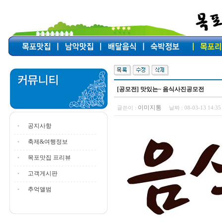
[공모전] 맛있는~ 음식사진공모전
이미지통
글쓴이 :
날짜 :
08-03-13 14:
공지사항
축제&여행정보
목포맛집 프리뷰
고객게시판
추억앨범