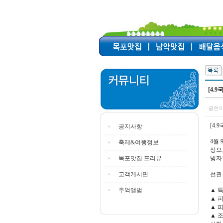
[4.
글쓴이
[4
공지사항
4월
축제&여행정보
상으
목포맛집 프리뷰
빙자
고객게시판
선관
추억앨범
▲ 
▲ 
▲ 
▲ 