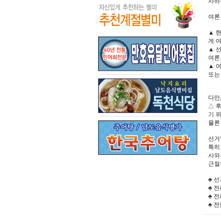
사하
여론
▲ 
게 
▲ 
여론
▲ 
또는
다만
△ 
기 
물론
선거
특히
사와
근절
♣ 선
♣ 
♣ 
♣ 