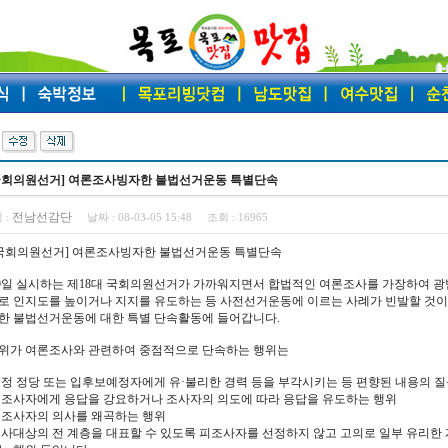
9국회의원선거] 여론조사빙자한 불법선거운동 특별단속
전남선감단
 :
날짜 :
08-03-05 15:48
조회 :
16965
.9국회의원선거] 여론조사빙자한 불법선거운동 특별단속
 9일 실시하는 제18대 국회의원선거가 가까워지면서 합법적인 여론조사를 가장하여 
로 인지도를 높이거나 지지를 유도하는 등 사전선거운동에 이르는 사례가 빈발할 것
한 불법선거운동에 대한 특별 단속활동에 들어갑니다.
위가 여론조사와 관련하여 중점적으로 단속하는 행위는
특정 정당 또는 입후보예정자에게 유·불리한 경력 등을 부각시키는 등 편향된 내용의 질
피조사자에게 응답을 강요하거나 조사자의 의도에 따라 응답을 유도하는 행위
피조사자의 의사를 왜곡하는 행위
조사대상의 전 계층을 대표할 수 있도록 피조사자를 선정하지 않고 고의로 일부 유리한