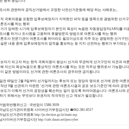
는 행위 등입니다.
조사와 관련하여 공직선거법에서 규정한 사전선거운동에 해당 하는 샤례로는,.
현직 국회의원을 포함한 입후보예정자가 지역현안 파악 등을 명목으로 광범위한 선거
여론조사를 하는 행위
선거가 임박한 시기에 입후보예정자가 본인의 육성이 녹음된 자동응답장치(ARS)를 이
조사를 하거나 조사원을 고용하여 호별방문의 방법으로 여론조사를 하는 행위
여론조사 전문기관이 여론조사를 하더라도 필요이상으로 자주 또는 광범위한 선거구민
 설문 내용 중에 입후보예정자의 업적을 홍보하는 등 지지·선전하는 행위가 부가되는 
,
후보자가 되고자 하는 현직 국회의원이 평상시 선거와 무관하게 선거구민의 의견과 여
위해 자신의 육성녹음으로 통상적인 여론조사를 하는 것은 직무상 행위로서 가능합니다
 이 같은 방법이라도 선거에 관한 여론조사의 경우라면 금지됩니다.
일전 60일인 2월 9일부터 선거일까지는 후보자 또는 정당의 명의로 선거에 관한 여론조
 작년 9월 선관위가 마련한 ‘선거에 관한 여론조사결과 공표·보도기준안’에 따라 공
 보도가 이뤄져 선거의 공정성을 훼손하는 일이 없도록 하여야겠습니다. 여론조사와
하기 위해서는 무엇보다 유권자의 적극적인 신고·제보가 필요합니다.
거법위반행위신고 : 국번없이 1588-3939
전라남도선거관리위원회 사이버선거부정감시단 ☎062-381-8517
전라남도선거관리위원회
http://jn.election.go.kr/main.asp
전남사이버선거부정감시단
http://cafe.daum.net/jneccyber