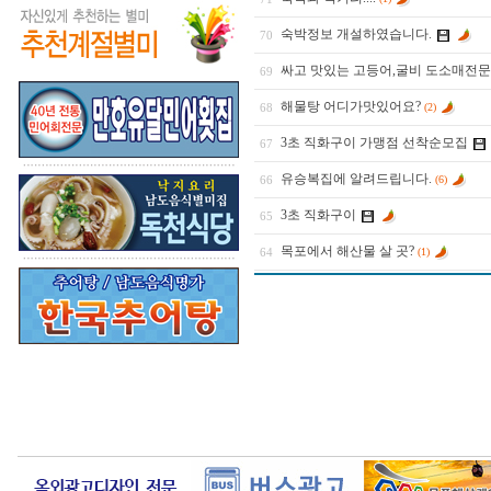
숙박정보 개설하였습니다.
70
싸고 맛있는 고등어,굴비 도소매전
69
해물탕 어디가맛있어요?
68
(2)
3초 직화구이 가맹점 선착순모집
67
유승복집에 알려드립니다.
66
(6)
3초 직화구이
65
목포에서 해산물 살 곳?
64
(1)