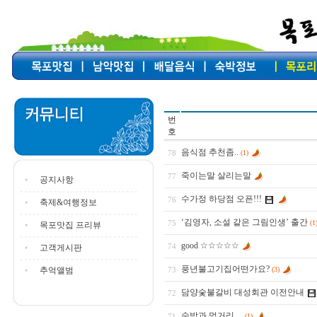
번
호
음식점 추천좀..
78
(1)
죽이는말 살리는말
77
공지사항
수가정 하당점 오픈!!!
76
축제&여행정보
‘김영자, 소설 같은 그림인생’ 출간
75
(1
목포맛집 프리뷰
good ☆☆☆☆☆
74
고객게시판
풍년불고기집어떤가요?
추억앨범
73
(3)
담양숯불갈비 대성회관 이전안내
72
숙박과 먹거리....
71
(1)