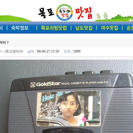
이 ?
이
:
최고관리자
날짜
: 08-06-27 21:50
조회
: 5099