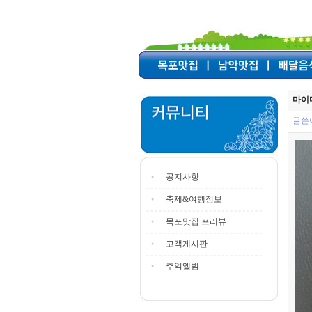
마이마
글쓴
공지사항
축제&여행정보
목포맛집 프리뷰
고객게시판
추억앨범