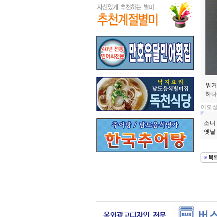
워커
하나
이오
소니
옛날