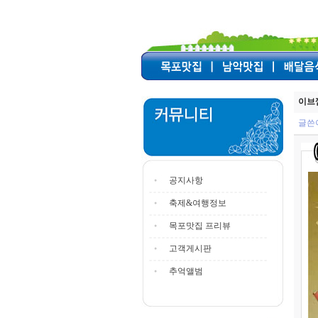
이브
글쓴
공지사항
축제&여행정보
목포맛집 프리뷰
고객게시판
추억앨범