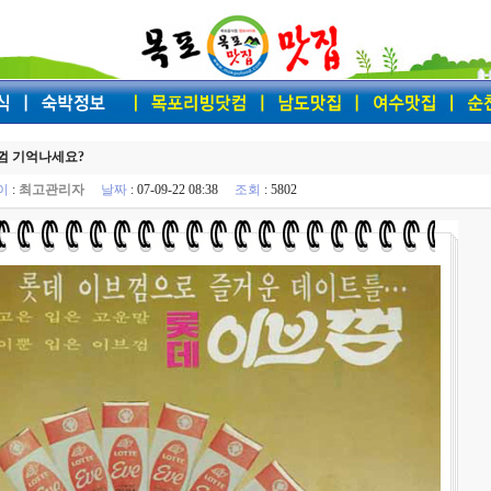
껌 기억나세요?
이
:
최고관리자
날짜
: 07-09-22 08:38
조회
: 5802