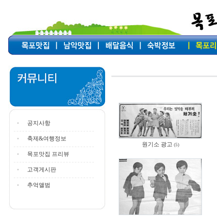
공지사항
축제&여행정보
원기소 광고
(5)
목포맛집 프리뷰
고객게시판
추억앨범