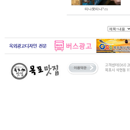
띠나못띠나?
(1)