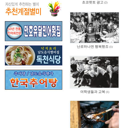
초코렛토 광고
(2)
난로하나면 행복했죠
(1)
여학생들과 교복
(1)