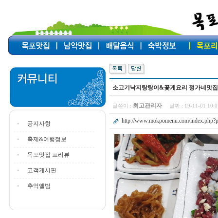
소고기낙지탕탕이&꽃게요리 정가네맛집
최고관리자
글쓴이 :
날짜 :
19-11-01 10
http://www.mokpomenu.com/index.php?p
공지사항
축제&여행정보
목포맛집 프리뷰
고객게시판
추억앨범