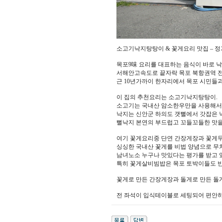
소고기낙지탕탕이 & 꽃게요리 맛집 – 
목포9味 요리를 대표하는 음식이 바로 
서해안고속도로 끝자락 목포 북항권역 
근 10년가까이 한자리에서 목포 시민들
이 집의 추천요리는 소고기낙지탕탕이.
소고기는 국내산 암소한우만을 사용해서
낙지는 신안군 하의도 갯뻘에서 갓잡은 
뻘낙지 본연의 부드럽고 꼬들꼬들한 맛을
여기 꽃게요리중 단연 간장게장과 꽃게무
싱싱한 국내산 꽃게를 비법 양념으로 
남녀노소 누구나 맛있다는 평가를 받고 
특히 꽃게살비빔밥은 목포 토박이들도 반
꽃게로 만든 간장게장과 돌게로 만든 돌게
전 좌석이 입식테이블로 세팅되어 편안하