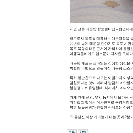
20년 전통 매운탕 향토별미집 – 왕언니
항구도시 목포를 대표하는 매운탕집을 
20년이 넘게 매운탕 한가지로 목포 시민
목포 북항회타운 근처에 자리하여 유달산
여행객들에게도 입소문이 자자한 곳이다
매운탕 재료는 살아있는 싱싱한 생선을 
특별한 비법으로 만들어진 매운탕 소스와
특히 밑반찬으로 나오는 여덟가지 이상
감칠맛나는 맛이 더해져 깔끔하고 맛깔지
불릴정도로 유명한데, 식사마치고 나오면
가게 앞에 신안, 무안 등지에서 올라온 낙
자리잡고 있어서 식사전후로 구경거리로
북항 노을공원과 연결된 산책로는 아름다
※ 유달산 해상 케이블카 타는 곳과 2분