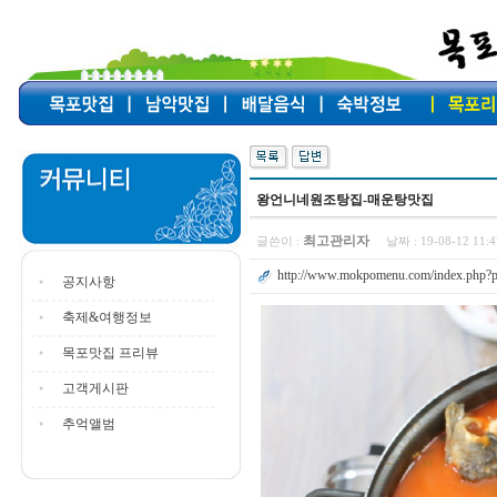
왕언니네원조탕집-매운탕맛집
최고관리자
글쓴이 :
날짜 :
19-08-12 11
http://www.mokpomenu.com/index.php?p
공지사항
축제&여행정보
목포맛집 프리뷰
고객게시판
추억앨범