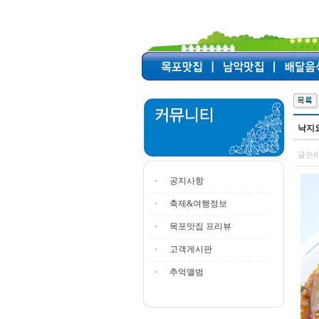
낙지
글쓴이
공지사항
축제&여행정보
목포맛집 프리뷰
고객게시판
추억앨범