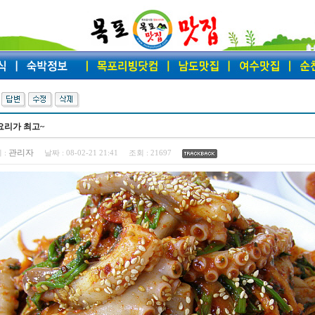
요리가 최고~
관리자
 :
날짜 :
08-02-21 21:41
조회 :
21697