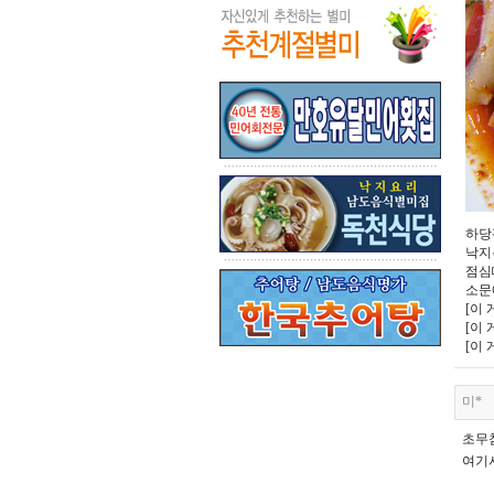
하당
낙지
점심
소문
[이 
[이 
[이 
미*
초무
여기