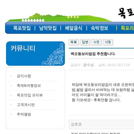
벽오동보리밥집 추천합니다.
정수성
글쓴이 :
날짜 :
09-01-20 17:50
공지사항
하당에 벽오동보리밥집이 새로 오픈하였는데
축제&여행정보
밥,쌀밥 골라서 비벼먹는 데 보쌈처럼 삶
어도 아이들이 잘 먹더라구요...
목포맛집 프리뷰
함 가보세요~ 후회안할 겁니다.
고객게시판
추억앨범
김효경