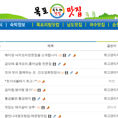
호
제목
글쓴이
해미정-낙지요리전문점을 소개합니다.
최고관리
(2)
금모래-꽃게요리,홍어삼합 전문점
최고관리
맛과 멋이 함께하는 곳...인도양회한정식
최고관리
(1)
*천가네볼테기 최고~!*
하연
(1)
갈치찜,병어찜 명가!
최고관리
(1)
황금불판-황금돼지
최고관리
맛있는 돼지갈비 강추~
관리자
(1)
왕언니네원조탕집-매운탕맛집
최고관리