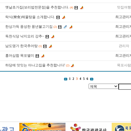
옛날초가집(보리밥전문점)을 추천합니다.
맛집여행
(4)
락식(樂食)해물탕을 소개합니다.
최고관리
한상가득 풍성한 풍년불고기집
최고관리
(2)
독천식당 낙지요리 강추~
최고관리
남도명가 한국추어탕
관리자
(1)
홍어삼합 목포별미
최고관리
하당에 맛잇는 아나고집을 추천합니다!
목포사람
(2)
1
2
3
4
5
6