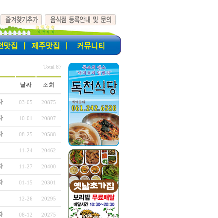
Total 87
날짜
조회
자
03-05
20875
자
10-01
20807
자
08-25
20588
11-24
20462
자
11-27
20400
자
01-15
20301
12-26
20295
자
08-12
20275