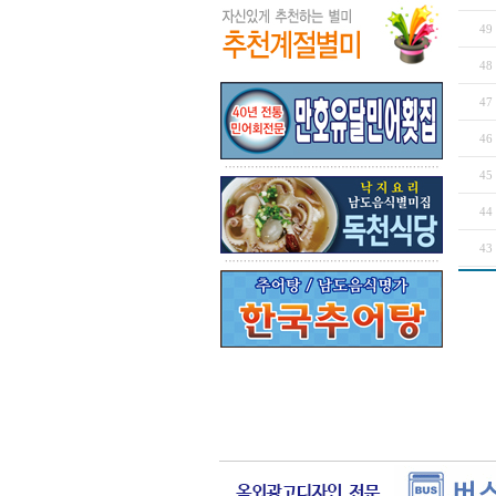
49
48
47
46
45
44
43