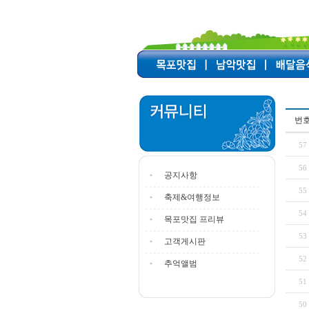
번
57
56
공지사항
55
축제&여행정보
54
목포맛집 프리뷰
53
고객게시판
52
추억앨범
51
50