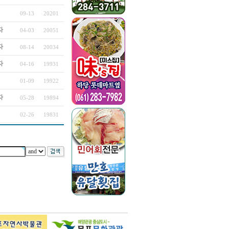
09-13
20201
자
04-03
20051
자
08-14
20034
자
04-16
19931
01-09
19922
자
05-28
19894
02-26
19831